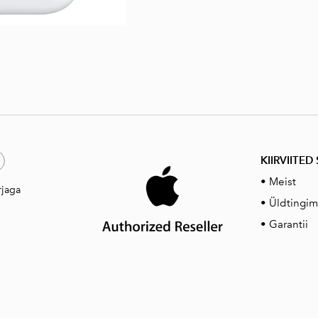
KIIRVIITED
•
Meist
rjaga
• Üldtingi
•
Garantii