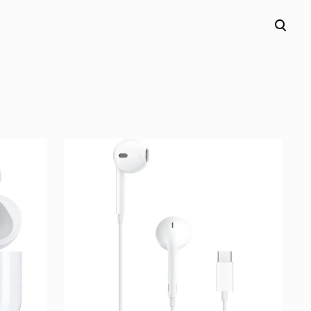
lisati ostukorvi.
Vaata ostukorvi