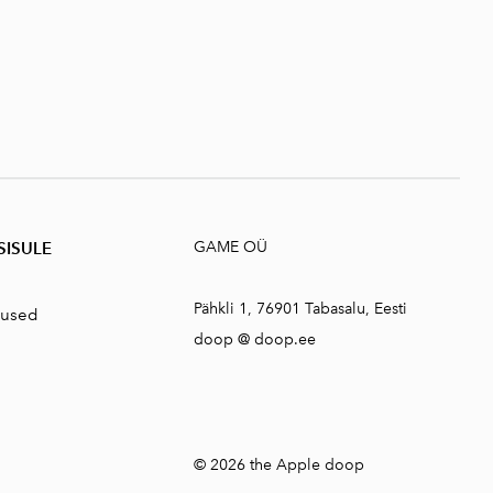
 SISUL
E
GAME OÜ
Pähkli 1, 76901 Tabasalu, Eesti
mused
doop @ doop.ee
© 2026 the Apple doop