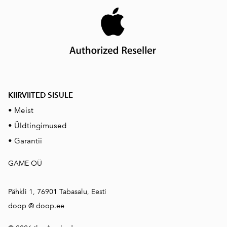
KIIRVIITED SISUL
E
•
Meist
• Üldtingimused
•
Garantii
GAME OÜ
Pähkli 1, 76901 Tabasalu, Eesti
doop @ doop.ee