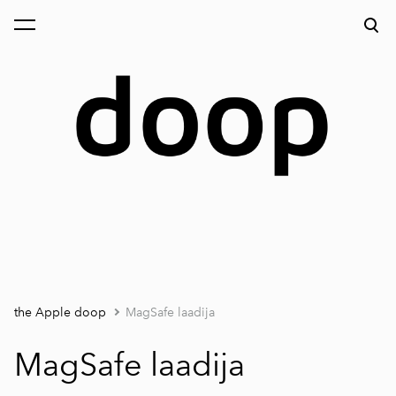
lisati ostukorvi.
Vaata ostukorvi
the Apple doop
MagSafe laadija
MagSafe laadija